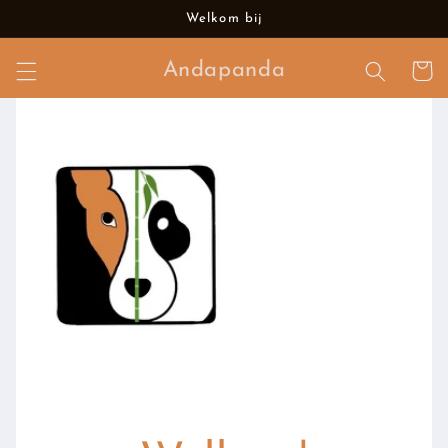
Meteen
Welkom bij
naar de
content
Andapanda
Winkelwa