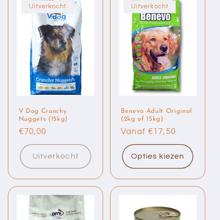
Uitverkocht
Uitverkocht
V Dog Crunchy
Benevo Adult Original
Nuggets (15kg)
(2kg of 15kg)
Normale
€70,00
Normale
Vanaf €17,50
prijs
prijs
Uitverkocht
Opties kiezen