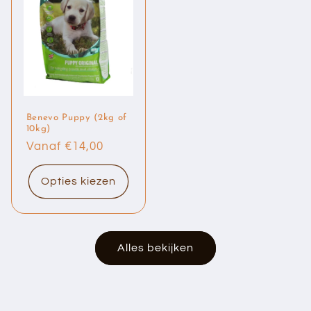
Benevo Puppy (2kg of
10kg)
Normale
Vanaf €14,00
prijs
Opties kiezen
Alles bekijken