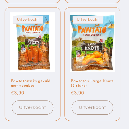
Uitverkocht
Uitverkocht
Pawtatosticks gevuld
Pawtato's Large Knots
met veenbes
(3 stuks)
Normale
€3,90
Normale
€3,90
prijs
prijs
Uitverkocht
Uitverkocht