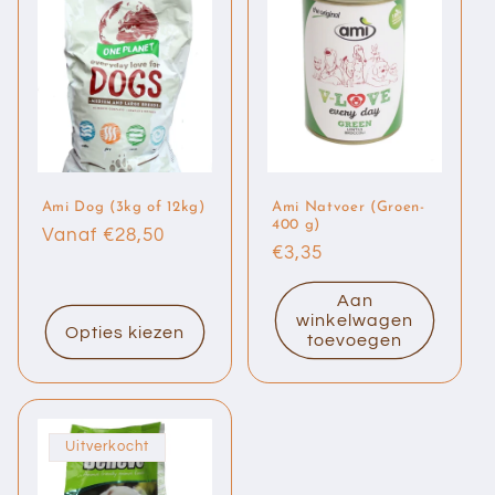
Ami Dog (3kg of 12kg)
Ami Natvoer (Groen-
400 g)
Normale
Vanaf €28,50
Normale
€3,35
prijs
prijs
Aan
winkelwagen
Opties kiezen
toevoegen
Uitverkocht