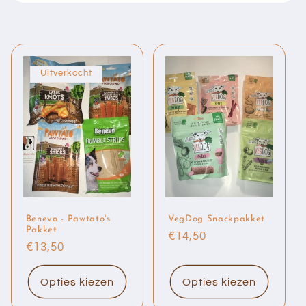
Uitverkocht
Benevo - Pawtato's
VegDog Snackpakket
Pakket
Normale
€14,50
Normale
€13,50
prijs
prijs
Opties kiezen
Opties kiezen