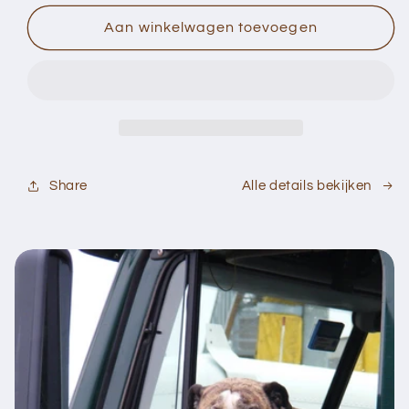
voor
voor
Kalender
Kalender
Aan winkelwagen toevoegen
met
met
365
365
recepten
recepten
Alle details bekijken
Share