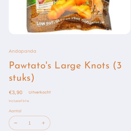
Media
1
openen
in
Andapanda
modaal
Pawtato's Large Knots (3
stuks)
Normale
€3,90
Uitverkocht
prijs
Inclusief btw.
Aantal
Aantal
Aantal