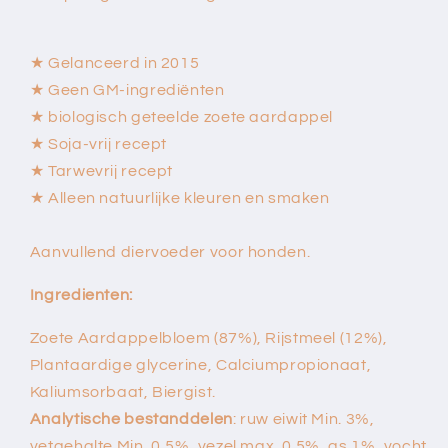
★ Gelanceerd in 2015
★ Geen GM-ingrediënten
★ biologisch geteelde zoete aardappel
★ Soja-vrij recept
★ Tarwevrij recept
★ Alleen natuurlijke kleuren en smaken
Aanvullend diervoeder voor honden.
Ingredienten:
Zoete Aardappelbloem (87%), Rijstmeel (12%),
Plantaardige glycerine, Calciumpropionaat,
Kaliumsorbaat, Biergist.
Analytische bestanddelen
: ruw eiwit Min. 3%,
vetgehalte Min. 0,5%, vezel max. 0,5%, as 1%, vocht