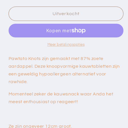
verlagen
verhogen
voor
voor
Pawtato&#39;s
Pawtato&#39;s
Uitverkocht
Large
Large
Knots
Knots
(3
(3
stuks)
stuks)
Meer betalingsopties
Pawtato Knots zijn gemaakt met 87% zoete
aardappel. Deze knoopvormige kauwtabletten zijn
een geweldig hypoallergeen alternatief voor
rawhide.
Momenteel zeker de kauwsnack waar Anda het
meest enthousiast op reageert!
Ze zijn ongeveer 12cm groot.