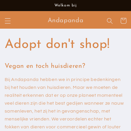
Meteen
Welkom bij
naar de
content
Andapanda
Winkelwa
Adopt don't shop!
Vegan en toch huisdieren?
Bij Andapanda hebben we in principe bedenkingen
bij het houden van huisdieren. Maar we moeten de
realiteit erkennen dat er op onze planeet momenteel
veel dieren zijn die het best gedijen wanneer ze nauw
samenleven, het zij het in gevangenschap, met
menselijke vrienden. We veroordelen echter het
fokken van dieren voor commercieel gewin of louter