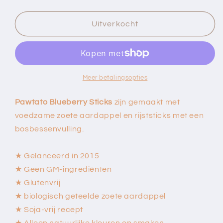
verlagen
verhogen
voor
voor
Pawtatosticks
Pawtatosticks
Uitverkocht
gevuld
gevuld
met
met
veenbes
veenbes
Meer betalingsopties
Pawtato Blueberry Sticks
zijn gemaakt met
voedzame zoete aardappel en rijststicks met een
bosbessenvulling.
★ Gelanceerd in 2015
★ Geen GM-ingrediënten
★ Glutenvrij
★ biologisch geteelde zoete aardappel
★ Soja-vrij recept