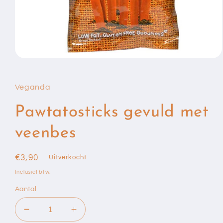
Media
1
openen
in
Veganda
modaal
Pawtatosticks gevuld met
veenbes
Normale
€3,90
Uitverkocht
prijs
Inclusief btw.
Aantal
Aantal
Aantal