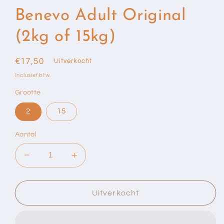
Benevo Adult Original
(2kg of 15kg)
Normale
€17,50
Uitverkocht
prijs
Inclusief btw.
Grootte
2
15
Aantal
Aantal
Aantal
verlagen
verhogen
voor
voor
Benevo
Benevo
Uitverkocht
Adult
Adult
Original
Original