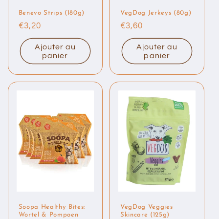
Benevo Strips (180g)
VegDog Jerkeys (80g)
Prix
€3,20
Prix
€3,60
habituel
habituel
Ajouter au
Ajouter au
panier
panier
Soopa Healthy Bites:
VegDog Veggies
Wortel & Pompoen
Skincare (125g)