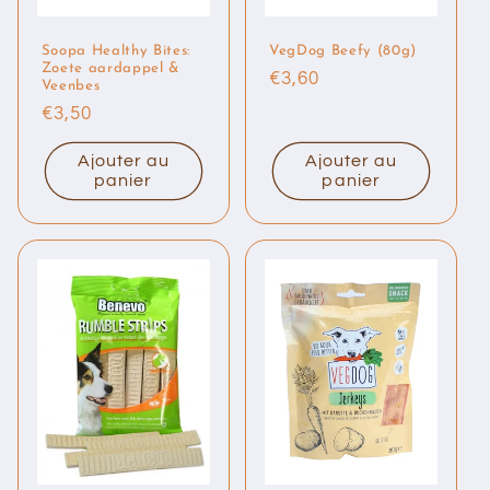
Soopa Healthy Bites:
VegDog Beefy (80g)
Zoete aardappel &
Prix
€3,60
Veenbes
habituel
Prix
€3,50
habituel
Ajouter au
Ajouter au
panier
panier