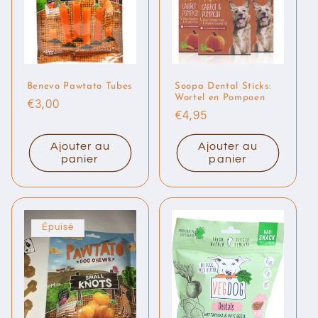
Benevo Pawtato Tubes
Soopa Dental Sticks:
Wortel en Pompoen
Prix
€3,00
Prix
€4,95
habituel
habituel
Ajouter au
Ajouter au
panier
panier
Épuisé