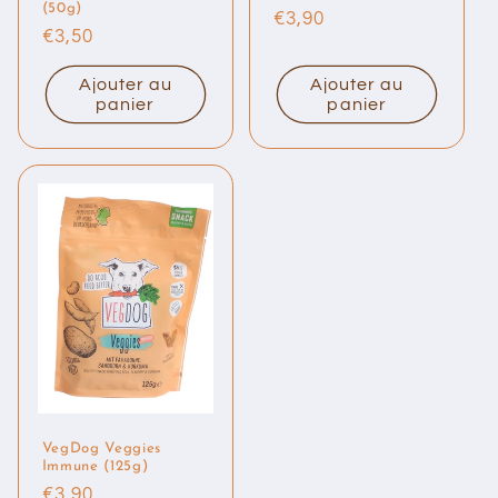
(50g)
Prix
€3,90
Prix
€3,50
habituel
habituel
Ajouter au
Ajouter au
panier
panier
VegDog Veggies
Immune (125g)
Prix
€3,90