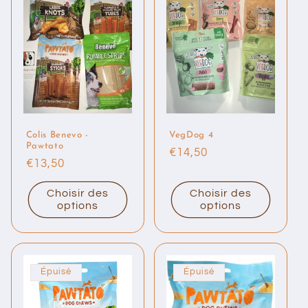
Colis Benevo -
VegDog 4
Pawtato
Prix
€14,50
Prix
€13,50
habituel
habituel
Choisir des
Choisir des
options
options
Épuisé
Épuisé