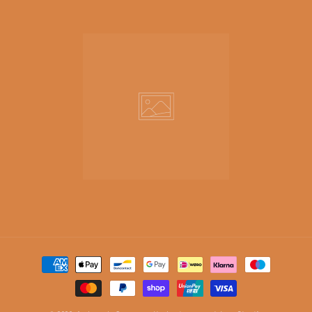
Moyens
de
paiement