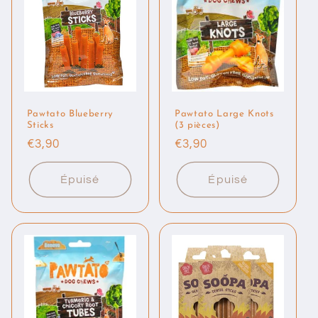
Pawtato Blueberry
Pawtato Large Knots
Sticks
(3 pièces)
Prix
€3,90
Prix
€3,90
habituel
habituel
Épuisé
Épuisé