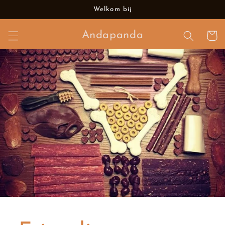
et
Welkom bij
passer
au
contenu
Andapanda
Panier