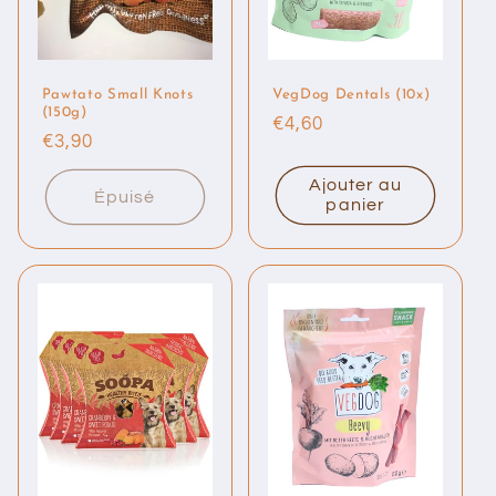
Pawtato Small Knots
VegDog Dentals (10x)
(150g)
Prix
€4,60
Prix
€3,90
habituel
habituel
Ajouter au
Épuisé
panier