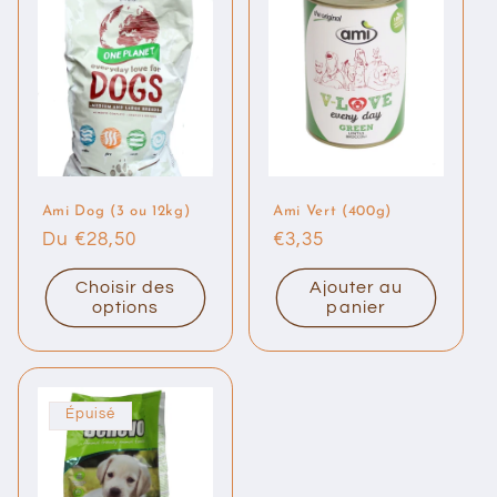
Ami Dog (3 ou 12kg)
Ami Vert (400g)
Prix
Du €28,50
Prix
€3,35
habituel
habituel
Choisir des
Ajouter au
options
panier
Épuisé