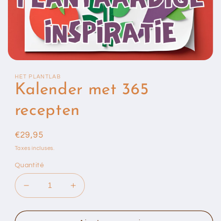
Ouvrir
le
HET PLANTLAB
média
1
Kalender met 365
dans
une
recepten
fenêtre
modale
Prix
€29,95
habituel
Taxes incluses.
Quantité
Réduire
Augmenter
la
la
quantité
quantité