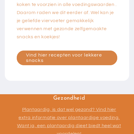
koken te voorzien in alle voedingswaarden .
Daarom raden we dit eerder af. Wel kan je
je geliefde viervoeter gemakkelijk
verwennen met gezonde zelfgemaakte
snacks en koekjes!
Vind hier recepten voor lekkere
snacks
Gezondheid
Plantaardig, is dat wel gezond? Vind hier
extra informatie over plantaardige voeding.
Want ja, een plantaardig dieet biedt heel wat
voordelen!