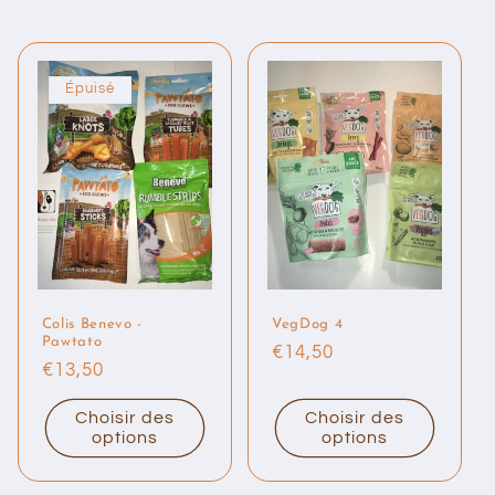
Épuisé
Colis Benevo -
VegDog 4
Pawtato
Prix
€14,50
Prix
€13,50
habituel
habituel
Choisir des
Choisir des
options
options