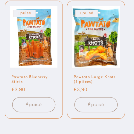
Épuisé
Épuisé
Pawtato Blueberry
Pawtato Large Knots
Sticks
(3 pièces)
Prix
€3,90
Prix
€3,90
habituel
habituel
Épuisé
Épuisé