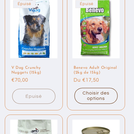
Épuisé
Épuisé
V Dog Crunchy
Benevo Adult Original
Nuggets (15kg)
(2kg de 15kg)
Prix
€70,00
Prix
Du €17,50
habituel
habituel
Choisir des
Épuisé
options