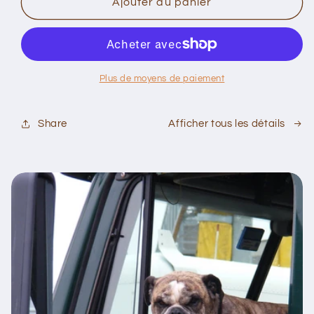
de
de
Ajouter au panier
Kalender
Kalender
met
met
365
365
recepten
recepten
Plus de moyens de paiement
Afficher tous les détails
Share