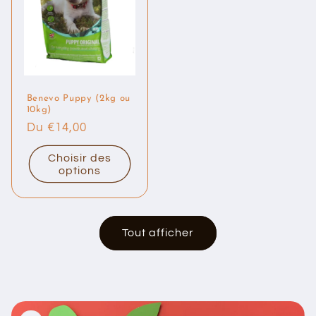
Benevo Puppy (2kg ou
10kg)
Prix
Du €14,00
habituel
Choisir des
options
Tout afficher