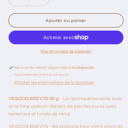
Réduire
Augmenter
la
la
quantité
quantité
de
de
Ajouter au panier
VegDog
VegDog
Beefy
Beefy
(80g)
(80g)
Plus de moyens de paiement
Service de retrait disponible à
Andapanda
Habituellement prête en 24 heures
Afficher les informations de la boutique
VEGDOG BEEVYS 80 g
- La récompense saine avec
un arôme spécial ! Bâtons de plantes pures avec
betterave et fumée de hêtre
VEGDOG BEEVYS - les jackpots pour votre gourmet