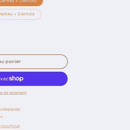
 Jerkey + Dentals
Jerkey + Dentals
au panier
ns de paiement
Andapanda
es
a boutique