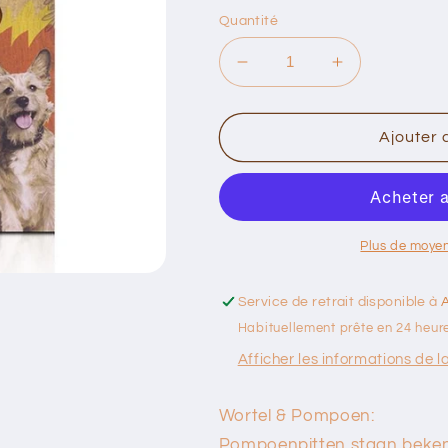
Quantité
Réduire
Augmenter
la
la
quantité
quantité
de
de
Ajouter 
Soopa
Soopa
Dental
Dental
Sticks:
Sticks:
Wortel
Wortel
en
en
Plus de moye
Pompoen
Pompoen
Service de retrait disponible à
Habituellement prête en 24 heur
Afficher les informations de l
Wortel & Pompoen:
Pompoenpitten staan ​​beke