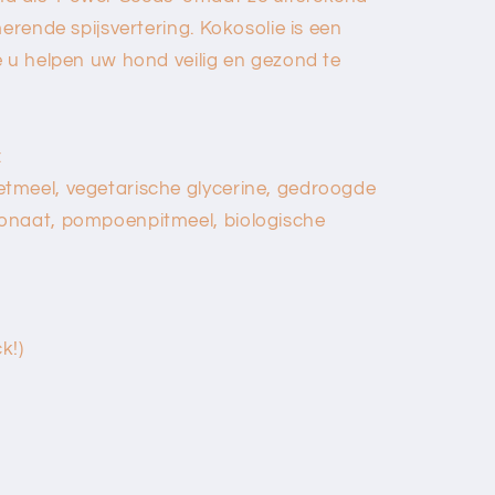
merende spijsvertering. Kokosolie is een
e u helpen uw hond veilig en gezond te
:
tmeel, vegetarische glycerine, gedroogde
onaat, pompoenpitmeel, biologische
k!)