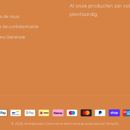
Al onze producten zijn vol
plantaardig.
s de nous
e de confidentialité
ons Générale
s
© 2026,
Andapanda
Commerce électronique propulsé par Shopify