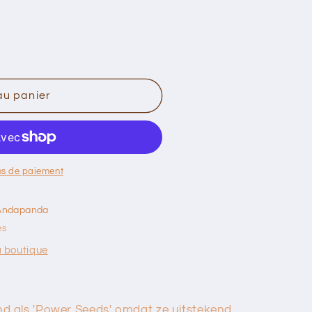
au panier
ns de paiement
Andapanda
es
a boutique
nd als 'Power Seeds' omdat ze uitstekend