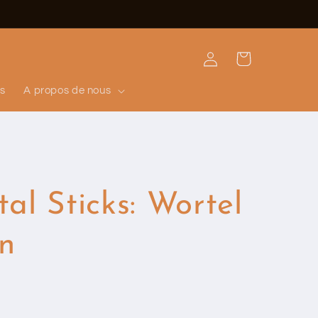
Connexion
Panier
ns
A propos de nous
al Sticks: Wortel
n