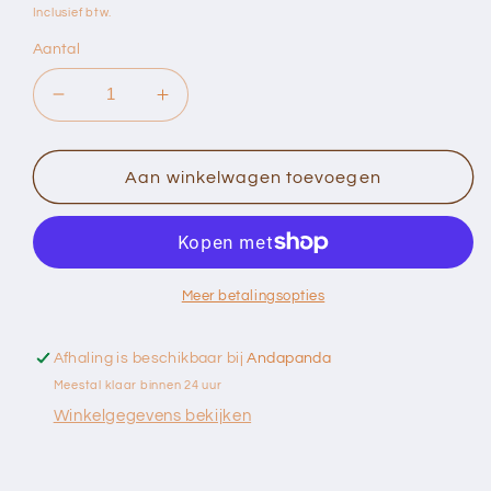
prijs
Inclusief btw.
Aantal
Aantal
Aantal
verlagen
verhogen
voor
voor
VEGDOG
VEGDOG
Aan winkelwagen toevoegen
Senior
Senior
NO1
NO1
(400g)
(400g)
Meer betalingsopties
Afhaling is beschikbaar bij
Andapanda
Meestal klaar binnen 24 uur
Winkelgegevens bekijken