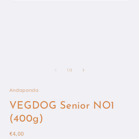
Media
1
openen
in
modaal
van
1
/
3
Andapanda
VEGDOG Senior NO1
(400g)
Normale
€4,00