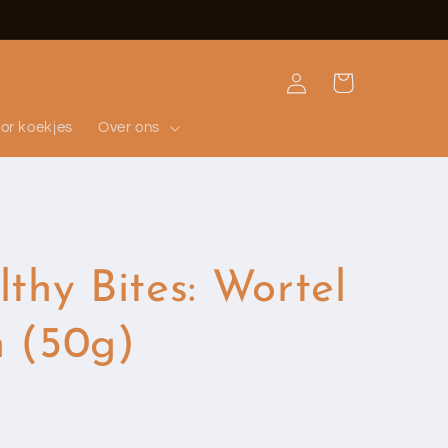
Inloggen
Winkelwagen
or koekjes
Over ons
thy Bites: Wortel
 (50g)