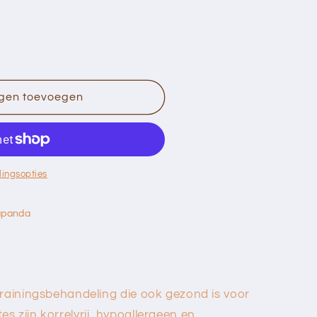
gen toevoegen
lingsopties
apanda
trainingsbehandeling die ook gezond is voor
 zijn korrelvrij, hypoallergeen en