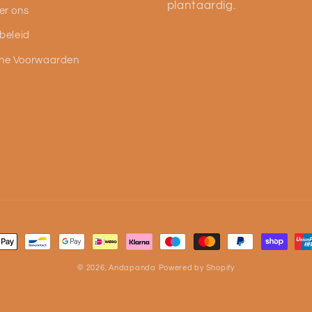
plantaardig.
er ons
 beleid
ne Voorwaarden
methoden
© 2026,
Andapanda
Powered by Shopify