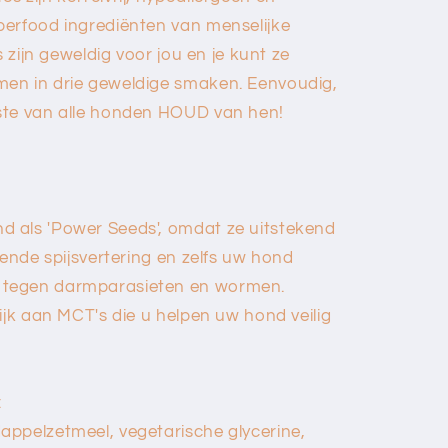
perfood ingrediënten van menselijke
s zijn geweldig voor jou en je kunt ze
en in drie geweldige smaken. Eenvoudig,
ste van alle honden HOUD van hen!
d als 'Power Seeds', omdat ze uitstekend
rende spijsvertering en zelfs uw hond
 tegen darmparasieten en wormen.
ijk aan MCT's die u helpen uw hond veilig
:
ppelzetmeel, vegetarische glycerine,