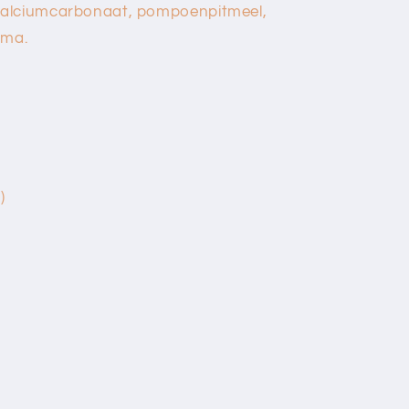
calciumcarbonaat, pompoenpitmeel,
uma.
)