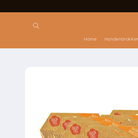
Meteen
naar de
content
Home
Hondenbrokke
Ga direct naar
productinformatie