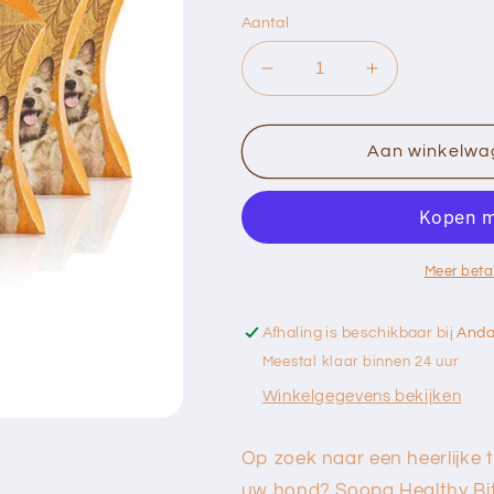
Aantal
Aantal
Aantal
verlagen
verhogen
voor
voor
Soopa
Soopa
Aan winkelwa
Healthy
Healthy
Bites:
Bites:
Wortel
Wortel
&amp;
&amp;
Pompoen
Pompoen
Meer beta
(50g)
(50g)
Afhaling is beschikbaar bij
And
Meestal klaar binnen 24 uur
Winkelgegevens bekijken
Op zoek naar een heerlijke 
uw hond? Soopa Healthy Bites