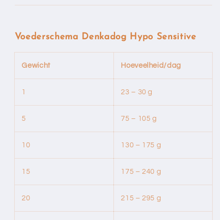
Voederschema Denkadog Hypo Sensitive
Gewicht
Hoeveelheid/dag
1
23 – 30 g
5
75 – 105 g
10
130 – 175 g
15
175 – 240 g
20
215 – 295 g