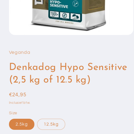
Media
1
openen
in
Veganda
modaal
Denkadog Hypo Sensitive
(2,5 kg of 12.5 kg)
Normale
€24,95
prijs
Inclusief btw.
Size
2.5kg
12.5kg