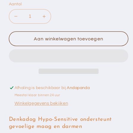
Aantal
Aantal
Aantal
verlagen
verhogen
voor
voor
Denkadog
Denkadog
Aan winkelwagen toevoegen
Hypo
Hypo
Sensitive
Sensitive
(2,5
(2,5
kg
kg
of
of
12.5
12.5
kg)
kg)
Afhaling is beschikbaar bij
Andapanda
Meestal klaar binnen 24 uur
Winkelgegevens bekijken
Denkadog Hypo-Sensitive ondersteunt
gevoelige maag en darmen