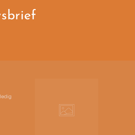
wsbrief
ledig