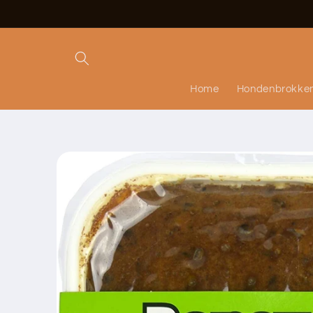
Meteen
naar de
content
Home
Hondenbrokke
Ga direct naar
productinformatie