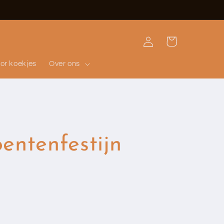
Inloggen
Winkelwagen
or koekjes
Over ons
entenfestijn