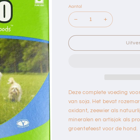
Aantal
Aantal
Aantal
verlagen
verhogen
voor
voor
Benevo
Benevo
Uitve
Groentenfestijn
Groentenfest
(395g)
(395g)
Deze complete voeding voor 
van soja. Het bevat rozemari
oxidant, zeewier als natuurl
mineralen en artisjok als pr
groentefeest voor de hond.