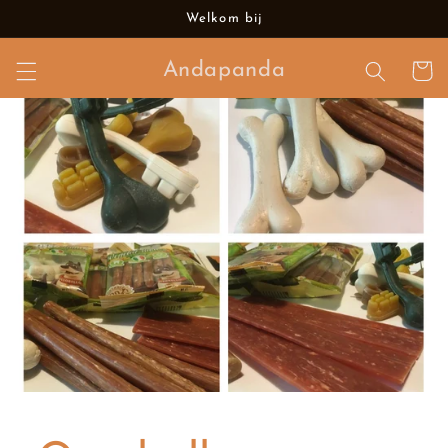
Meteen
Welkom bij
naar de
content
Andapanda
Winkelwa