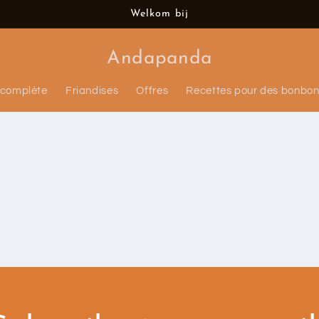
Welkom bij
Andapanda
 complète
Friandises
Offres
Recettes pour des bonbo