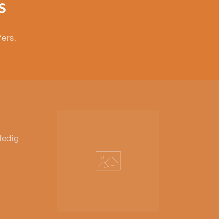
s
fers.
ledig